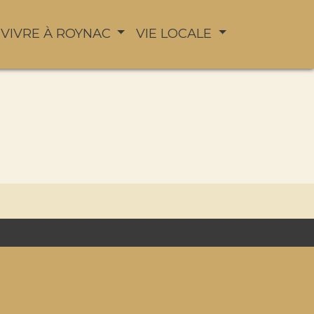
VIVRE À ROYNAC
VIE LOCALE