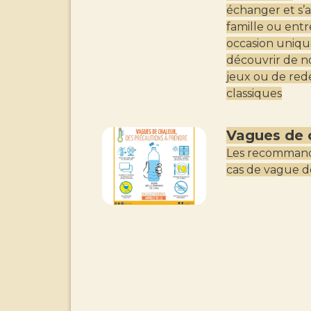
échanger et s’
famille ou entr
occasion uniqu
découvrir de 
jeux ou de redé
classiques
Vagues de 
Les recommand
cas de vague d