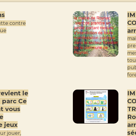
ns
IM
C
tte contre
ar
que
mai
pre
mes
tou
pub
for
revient le
IM
u parc Ce
C
nt vous
TR
e
Ro
e jeux
ar
sé
ur jouer,