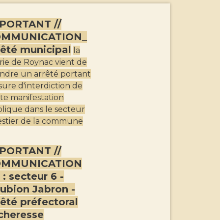
PORTANT //
OMMUNICATION_
rêté municipal
la
rie de Roynac vient de
ndre un arrêté portant
ure d'interdiction de
te manifestation
lique dans le secteur
estier de la commune
PORTANT //
OMMUNICATION
 : secteur 6 -
ubion Jabron -
rêté préfectoral
cheresse