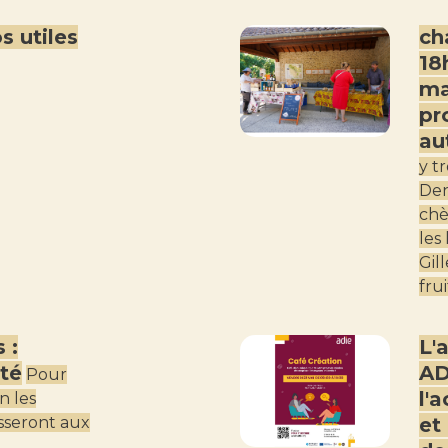
s utiles
ch
18
ma
pr
au
y t
Den
chè
les
Gill
fru
 :
L'
été
AD
Pour
l'
in les
sseront aux
et