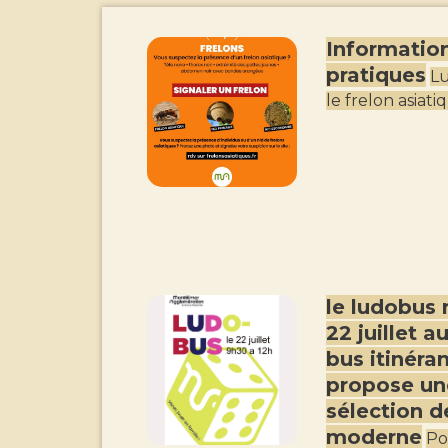
Informatio
pratiques
Lu
le frelon asiati
le ludobus 
22 juillet a
bus itinéra
propose un
sélection d
moderne
Po