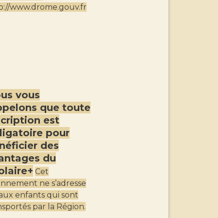
p://www.drome.gouv.fr
us vous
ppelons que toute
scription est
ligatoire pour
néficier des
antages du
olaire+
Cet
nnement ne s’adresse
aux enfants qui sont
nsportés par la Région.