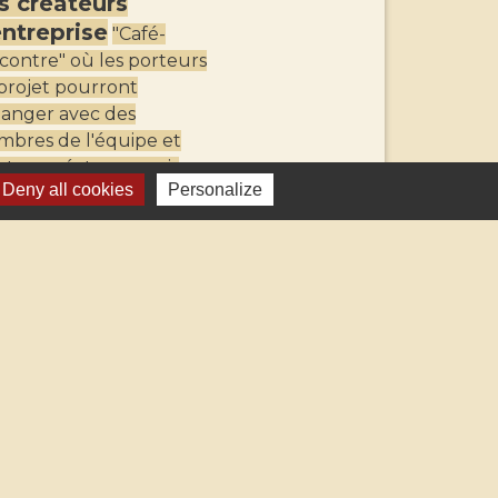
s créateurs
entreprise
"Café-
contre" où les porteurs
projet pourront
anger avec des
bres de l'équipe et
utres créateurs, mais
Deny all cookies
Personalize
si trouver les
ormations
1
-2
-3