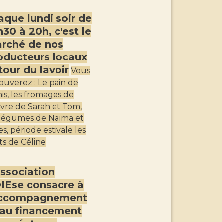
aque lundi soir de
h30 à 20h, c'est le
rché de nos
oducteurs locaux
tour du lavoir
Vous
rouverez : Le pain de
is, les fromages de
vre de Sarah et Tom,
 légumes de Naïma et
es, période estivale les
its de Céline
association
IEse consacre à
accompagnement
 au financement