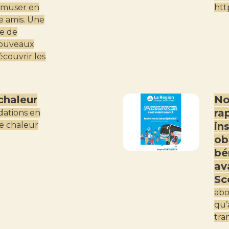
amuser en
htt
e amis. Une
e de
nouveaux
couvrir les
chaleur
No
ra
ations en
e chaleur
in
ob
bé
av
Sc
abo
qu’
tra