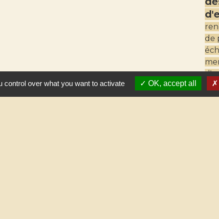
de
d'
ren
de 
éch
mem
d'a
 control over what you want to activate
OK, accept all
aus
inf