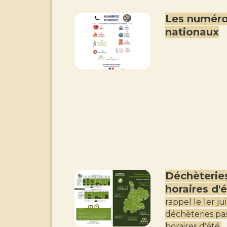
Les numéro
nationaux
Déchèteries
horaires d'
rappel le 1er ju
déchèteries pa
horaires d'été.