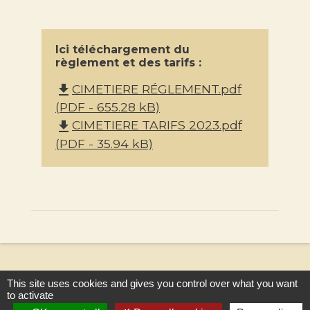
Ici téléchargement du
règlement et des tarifs :
CIMETIERE RÉGLEMENT.pdf
file_download
(PDF - 655.28 kB)
CIMETIERE TARIFS 2023.pdf
file_download
(PDF - 35.94 kB)
This site uses cookies and gives you control over what you want
to activate