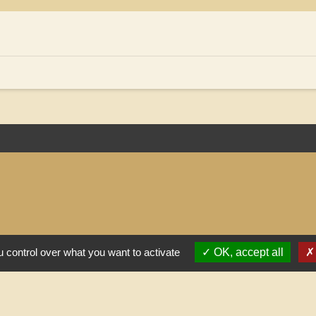
 control over what you want to activate
OK, accept all
-
-
-
ialité
Accessibilité
Plan du site
Gestion des cookie