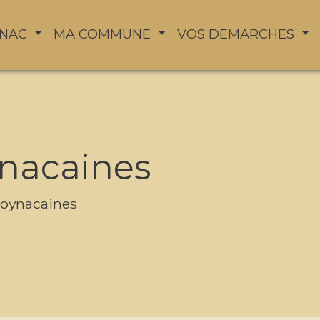
YNAC
MA COMMUNE
VOS DEMARCHES
ynacaines
Roynacaines