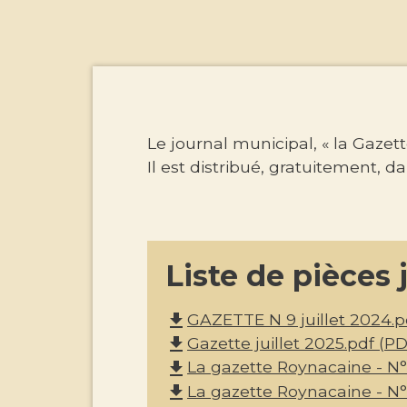
Le journal municipal, « la Gazett
Il est distribué, gratuitement, da
Liste de pièces 
GAZETTE N 9 juillet 2024.pd
file_download
Gazette juillet 2025.pdf (PD
file_download
La gazette Roynacaine - N°
file_download
La gazette Roynacaine - N°1
file_download