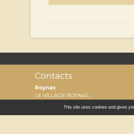
Contacts
Roynac
LE VILLAGE ROYNAC
26450 Roynac - FRANCE
This site uses cookies and gives you
-
Mentions légales
Politique de confident