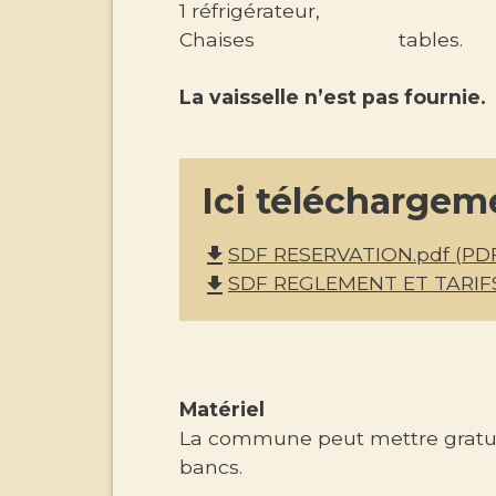
1 réfrigérateur,
Chaises tables.
La vaisselle n’est pas fournie.
Ici téléchargeme
SDF RESERVATION.pdf (PDF
file_download
SDF REGLEMENT ET TARIFS 
file_download
Matériel
La commune peut mettre gratuit
bancs.