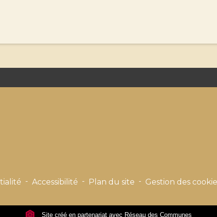
-
-
-
ialité
Accessibilité
Plan du site
Gestion des cookie
Site créé en partenariat avec Réseau des Communes