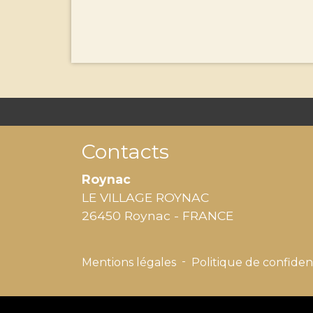
Contacts
Roynac
LE VILLAGE ROYNAC
26450 Roynac - FRANCE
-
Mentions légales
Politique de confident