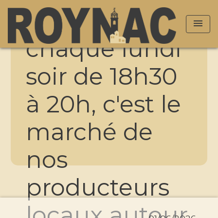
menu
chaque lundi
soir de 18h30
à 20h, c'est le
marché de
nos
producteurs
locaux autour