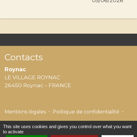
05/06/2026
Contacts
Roynac
LE VILLAGE ROYNAC
26450 Roynac - FRANCE
-
-
Mentions légales
Politique de confidentialité
-
-
Accessibilité
Plan du site
Gestion des cookies
This site uses cookies and gives you control over what you want
to activate