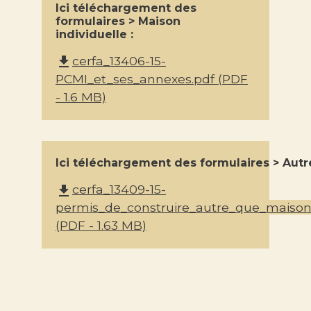
Ici téléchargement des
formulaires > Maison
individuelle :
cerfa_13406-15-
file_download
PCMI_et_ses_annexes.pdf (PDF
- 1.6 MB)
Ici téléchargement des formulaires > Autre
cerfa_13409-15-
file_download
permis_de_construire_autre_que_maison_
(PDF - 1.63 MB)